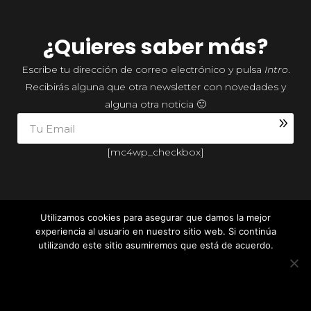
¿Quieres saber más?
Escribe tu dirección de correo electrónico y pulsa
Intro
.
Recibirás alguna que otra newsletter con novedades y
alguna otra noticia 🙂
[mc4wp_checkbox]
Utilizamos cookies para asegurar que damos la mejor
experiencia al usuario en nuestro sitio web. Si continúa
CATÁLOGO
AUTORES
TIENDA
NOTICIAS
utilizando este sitio asumiremos que está de acuerdo.
ESTOY DE ACUERDO
POLÍTICA DE PRIVACIDAD
© 2018 LA DRAGONA