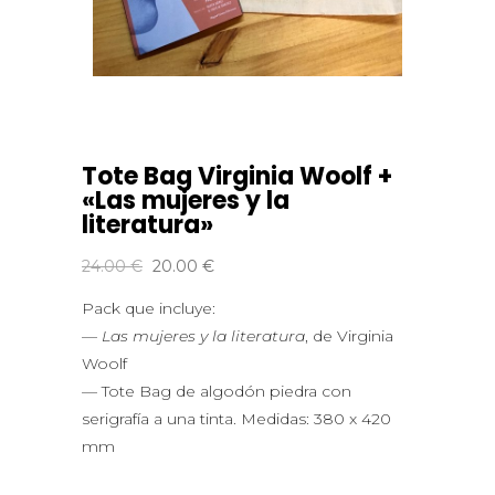
Tote Bag Virginia Woolf +
«Las mujeres y la
literatura»
El
El
24.00
€
20.00
€
precio
precio
Pack que incluye:
original
actual
—
Las mujeres y la literatura
, de Virginia
era:
es:
Woolf
24.00 €.
20.00 €.
— Tote Bag de algodón piedra con
serigrafía a una tinta. Medidas: 380 x 420
mm