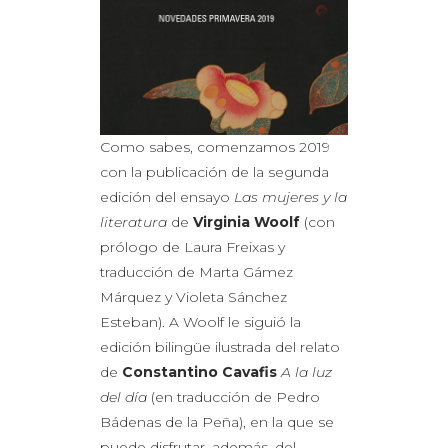
Como sabes, comenzamos 2019
con la publicación de la segunda
edición del ensayo
Las mujeres y la
literatura
de
Virginia Woolf
(con
prólogo de Laura Freixas y
traducción de Marta Gámez
Márquez y Violeta Sánchez
Esteban). A Woolf le siguió la
edición bilingüe ilustrada del relato
de
Constantino Cavafis
A la luz
del día
(en traducción de Pedro
Bádenas de la Peña), en la que se
puede disfrutar, además, del