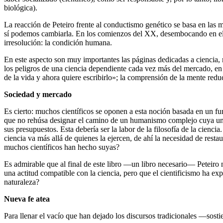
biológica).
La reacción de Peteiro frente al conductismo genético se basa en las 
sí podemos cambiarla. En los comienzos del XX, desembocando en el na
irresolución: la condición humana.
En este aspecto son muy importantes las páginas dedicadas a ciencia, 
los peligros de una ciencia dependiente cada vez más del mercado, en l
de la vida y ahora quiere escribirlo»; la comprensión de la mente redu
Sociedad y mercado
Es cierto: muchos científicos se oponen a esta noción basada en un fund
que no rehúsa designar el camino de un humanismo complejo cuya unidad
sus presupuestos. Esta debería ser la labor de la filosofía de la cien
ciencia va más allá de quienes la ejercen, de ahí la necesidad de restau
muchos científicos han hecho suyas?
Es admirable que al final de este libro —un libro necesario— Peteiro n
una actitud compatible con la ciencia, pero que el cientificismo ha ex
naturaleza?
Nueva fe atea
Para llenar el vacío que han dejado los discursos tradicionales —sosti