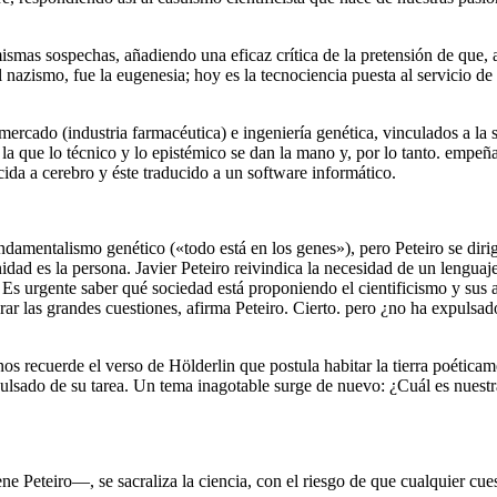
mismas sospechas, añadiendo una eficaz crítica de la pretensión de que
zismo, fue la eugenesia; hoy es la tecnociencia puesta al servicio de
mercado (industria farmacéutica) e ingeniería genética, vinculados a l
a que lo técnico y lo epistémico se dan la mano y, por lo tanto. empeñad
cida a cerebro y éste traducido a un software informático.
amentalismo genético («todo está en los genes»), pero Peteiro se dirige, 
 es la persona. Javier Peteiro reivindica la necesidad de un lenguaje 
cia. Es urgente saber qué sociedad está proponiendo el cientificismo y s
rar las grandes cuestiones, afirma Peteiro. Cierto. pero ¿no ha expulsado
os recuerde el verso de Hölderlin que postula habitar la tierra poética
pulsado de su tarea. Un tema inagotable surge de nuevo: ¿Cuál es nuestra
ene Peteiro—, se sacraliza la ciencia, con el riesgo de que cualquier c