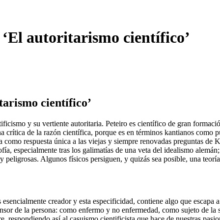
 ‘El autoritarismo científico’
tarismo científico’
ificismo y su vertiente autoritaria. Peteiro es científico de gran formación
na crítica de la razón científica, porque es en términos kantianos como 
ula como respuesta única a las viejas y siempre renovadas preguntas de 
ofía, especialmente tras los galimatías de una veta del idealismo alemán
peligrosas. Algunos físicos persiguen, y quizás sea posible, una teoría q
 esencialmente creador y esta especificidad, contiene algo que escapa a 
sor de la persona: como enfermo y no enfermedad, como sujeto de la sab
ibre, respondiendo así al casuismo cientificista que hace de nuestras pas