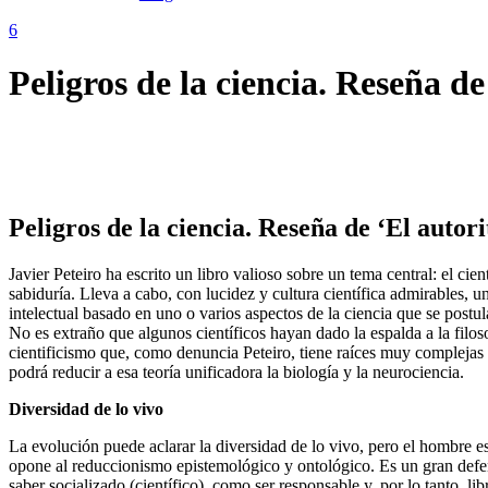
Peligros de la ciencia. Reseña de
Peligros de la ciencia. Reseña de ‘El autori
Javier Peteiro ha escrito un libro valioso sobre un tema central: el cient
sabiduría. Lleva a cabo, con lucidez y cultura científica admirables, u
intelectual basado en uno o varios aspectos de la ciencia que se post
No es extraño que algunos científicos hayan dado la espalda a la filos
cientificismo que, como denuncia Peteiro, tiene raíces muy complejas y 
podrá reducir a esa teoría unificadora la biología y la neurociencia.
Diversidad de lo vivo
La evolución puede aclarar la diversidad de lo vivo, pero el hombre es
opone al reduccionismo epistemológico y ontológico. Es un gran defen
saber socializado (científico), como ser responsable y, por lo tanto, l