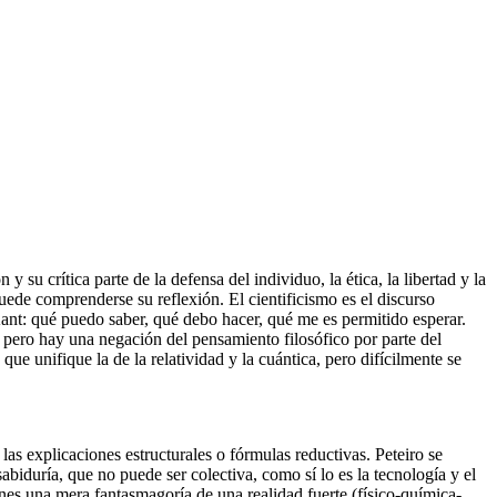
 y su crítica parte de la defensa del individuo, la ética, la libertad y la
puede comprenderse su reflexión. El cientificismo es el discurso
Kant: qué puedo saber, qué debo hacer, qué me es permitido esperar.
; pero hay una negación del pensamiento filosófico por parte del
ue unifique la de la relatividad y la cuántica, pero difícilmente se
las explicaciones estructurales o fórmulas reductivas. Peteiro se
iduría, que no puede ser colectiva, como sí lo es la tecnología y el
iones una mera fantasmagoría de una realidad fuerte (físico-química-