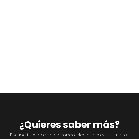
6 febrero, 2018
‘Las mujeres y la literatura’, de Virginia Woolf
...
¿Quieres saber más?
Escribe tu dirección de correo electrónico y pulsa
Intro
.