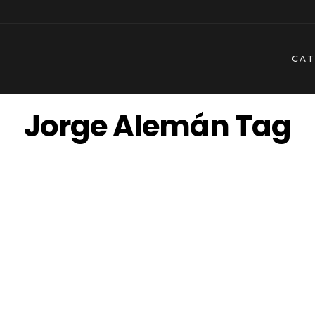
CA
Jorge Alemán Tag
2016
4 mayo, 2006
a a Jorge Alemán
Breve diccionario del
psicoanálisis. 150 años de
Freud