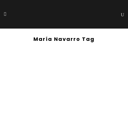
María Navarro Tag
25 abril, 2020
«Escenas de futuro». María Navarro
...